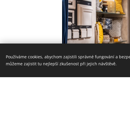
Používáme cookies, abychom zajistili správné fungování a bezp
můžeme zajistit tu nejlepší zkušenost při jejich návštěvě.