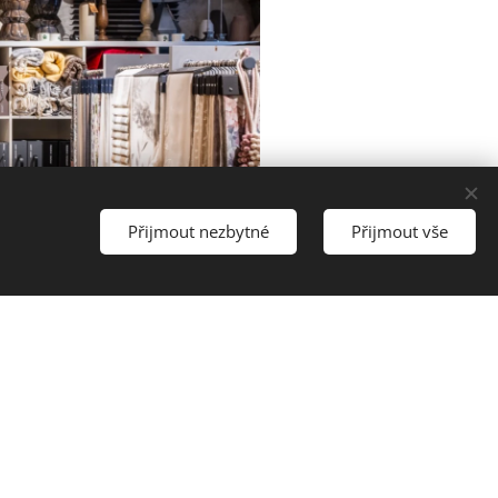
Přijmout nezbytné
Přijmout vše