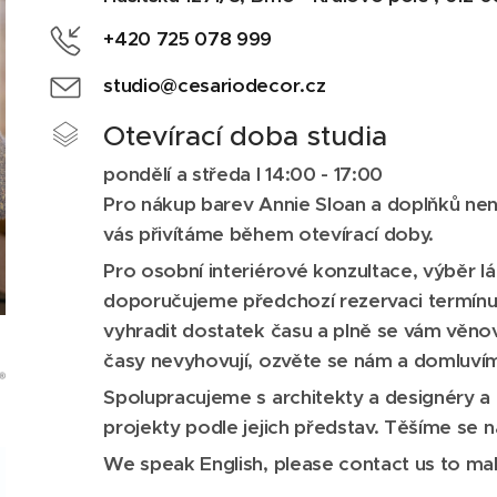
+420 725 078 999
studio@cesariodecor.cz
Otevírací doba studia
pondělí a středa I
14:00 - 17:00
Pro nákup barev Annie Sloan a doplňků nen
vás přivítáme během otevírací doby.
Pro osobní interiérové konzultace, výběr lát
doporučujeme předchozí rezervaci termínu
vyhradit dostatek času a plně se vám věno
časy nevyhovují, ozvěte se nám a domluvíme
Spolupracujeme s architekty a designéry 
projekty podle jejich představ. Těšíme se 
We speak English, p
lease contact us to m