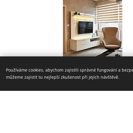
Rolety den a noc
Používáme cookies, abychom zajistili správné fungování a bezp
můžeme zajistit tu nejlepší zkušenost při jejich návštěvě.