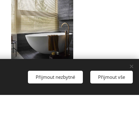
Hliníkové žaluzie
Přijmout nezbytné
Přijmout vše