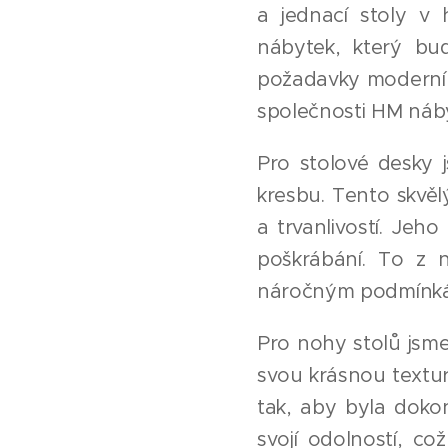
a jednací stoly v 
nábytek, který bu
požadavky moderní do
společnosti HM náby
Pro stolové desky 
kresbu. Tento skvěl
a trvanlivostí. Jeho
poškrábání. To z 
náročným podmínk
Pro nohy stolů jsme
svou krásnou textu
tak, aby byla doko
svojí odolností, c