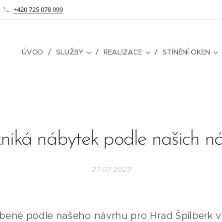
+420 725 078 999
ÚVOD
SLUŽBY
REALIZACE
STÍNĚNÍ OKEN
zniká nábytek podle našich n
27.07.2023
robené podle našeho návrhu pro Hrad Špilberk v