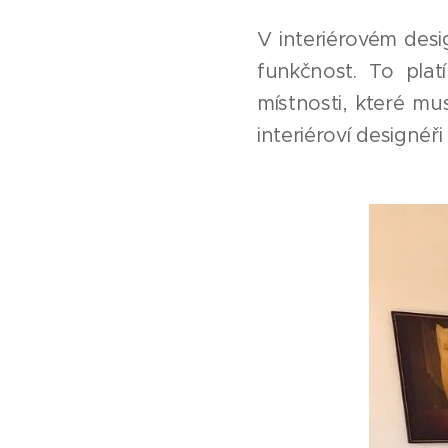
V interiérovém desig
funkčnost. To plat
místnosti, které mu
interiéroví designéř