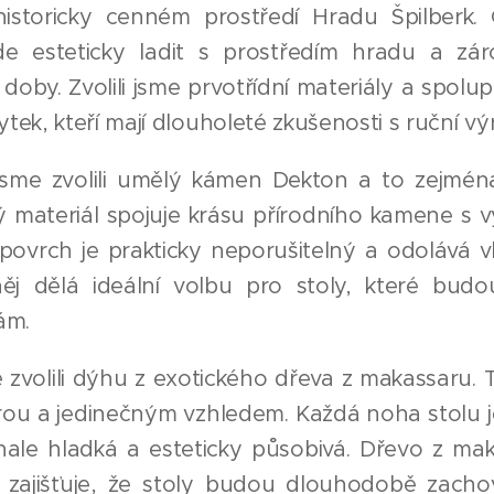
historicky cenném prostředí Hradu Špilberk. C
de esteticky ladit s prostředím hradu a zár
by. Zvolili jsme prvotřídní materiály a spolupr
tek, kteří mají dlouholeté zkušenosti s ruční 
jsme zvolili umělý kámen Dekton a to zejmé
ý materiál spojuje krásu přírodního kamene s 
 povrch je prakticky neporušitelný a odolává vl
něj dělá ideální volbu pro stoly, které bud
ám.
 zvolili dýhu z exotického dřeva z makassaru.
rou a jedinečným vzhledem. Každá noha stolu 
nale hladká a esteticky působivá. Dřevo z mak
ož zajišťuje, že stoly budou dlouhodobě zach