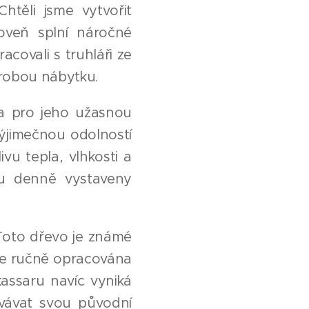
htěli jsme vytvořit
oveň splní náročné
acovali s truhláři ze
výrobou nábytku.
na pro jeho užasnou
výjimečnou odolností
ivu tepla, vlhkosti a
ou denně vystaveny
 Toto dřevo je známé
je ručně opracována
assaru navíc vyniká
ovávat svou původní